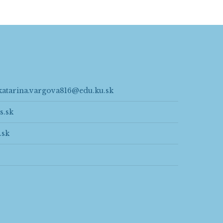
katarina.vargova816@edu.ku.sk
s.sk
.sk