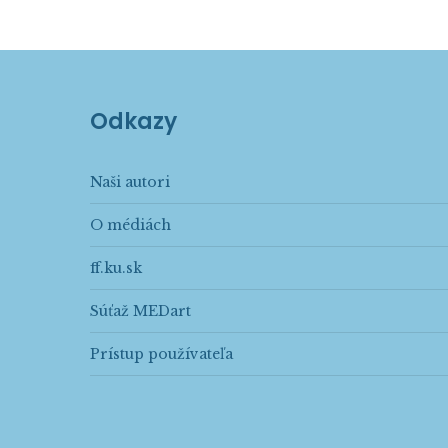
Odkazy
Naši autori
O médiách
ff.ku.sk
Súťaž MEDart
Prístup používateľa