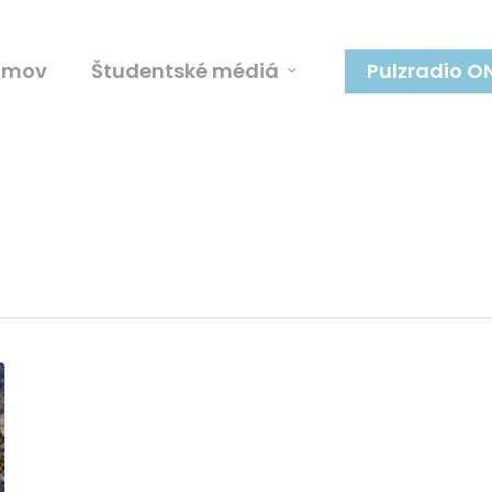
omov
Študentské médiá
Pulzradio O