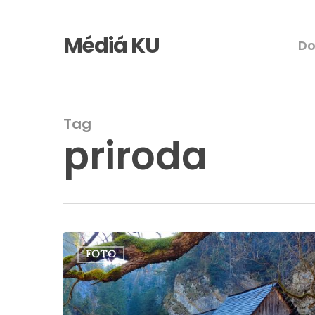
Skip
to
Médiá KU
D
main
content
Tag
priroda
Jesenná
FOTO
Kvačianska
dolina