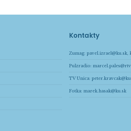
Kontakty
Zumag:
pavel.izrael@ku.sk
,
Pulzradio:
marcel.pales@rtv
TV Unica:
peter.kravcak@ku
Fotka:
marek.hasak@ku.sk