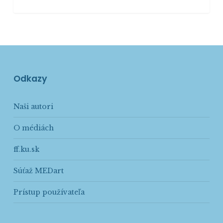
Odkazy
Naši autori
O médiách
ff.ku.sk
Súťaž MEDart
Prístup používateľa