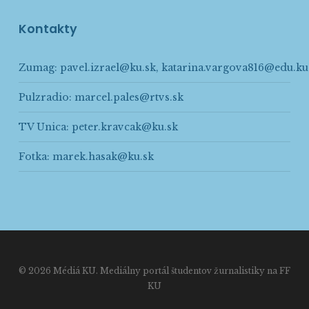
Kontakty
Zumag:
pavel.izrael@ku.sk
,
katarina.vargova816@edu.ku
Pulzradio:
marcel.pales@rtvs.sk
TV Unica:
peter.kravcak@ku.sk
Fotka:
marek.hasak@ku.sk
© 2026 Médiá KU. Mediálny portál študentov žurnalistiky na FF
KU