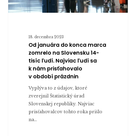
tisíc
ľudí.
Najviac
ľudí
18. decembra 2023
sa
Od januára do konca marca
k nám
zomrelo na Slovensku 14-
prisťahovalo
tisíc ľudí. Najviac ľudí sa
v období
k nám prisťahovalo
prázdnin
v období prázdnin
Vyplýva to z údajov, ktoré
zverejnil Štatistický úrad
Slovenskej republiky. Najviac
prisťahovalcov tohto roka prišlo
na…