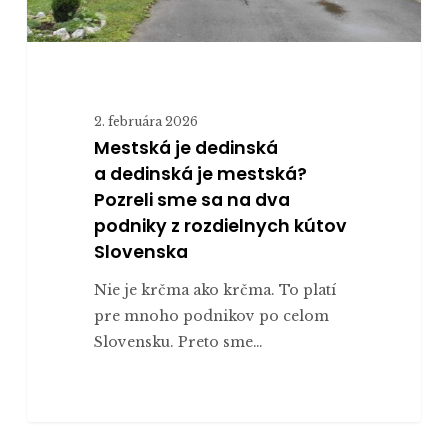
na
dva
podniky
z rozdielnych
2. februára 2026
kútov
Mestská je dedinská
Slovenska
a dedinská je mestská?
Pozreli sme sa na dva
podniky z rozdielnych kútov
Slovenska
Nie je krčma ako krčma. To platí
pre mnoho podnikov po celom
Slovensku. Preto sme…