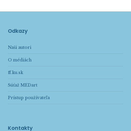
Odkazy
Naši autori
O médiách
ff.ku.sk
Súťaž MEDart
Prístup používateľa
Kontakty