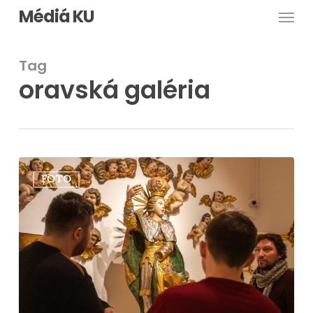
Men
Skip
Médiá KU
to
main
Tag
content
oravská galéria
Exkurzia
FOTO
v
Oravskej
galérií