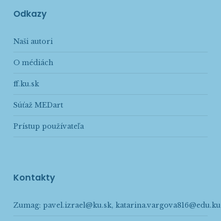
Odkazy
Naši autori
O médiách
ff.ku.sk
Súťaž MEDart
Prístup používateľa
Kontakty
Zumag:
pavel.izrael@ku.sk
,
katarina.vargova816@edu.ku