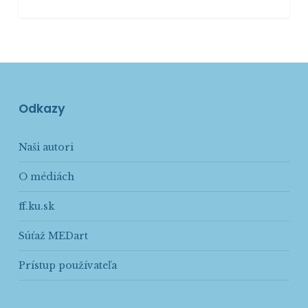
Odkazy
Naši autori
O médiách
ff.ku.sk
Súťaž MEDart
Prístup používateľa