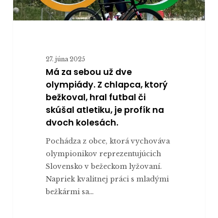
bežkoval,
hral
futbal
či
27. júna 2025
skúšal
Má za sebou už dve
atletiku,
olympiády. Z chlapca, ktorý
je
bežkoval, hral futbal či
profík
skúšal atletiku, je profík na
na
dvoch kolesách.
dvoch
kolesách.
Pochádza z obce, ktorá vychováva
olympionikov reprezentujúcich
Slovensko v bežeckom lyžovaní.
Napriek kvalitnej práci s mladými
bežkármi sa…