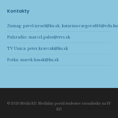
Kontakty
Zumag:
pavel.izrael@ku.sk
,
katarina.vargova816@edu.ku
Pulzradio:
marcel.pales@rtvs.sk
TV Unica:
peter.kravcak@ku.sk
Fotka:
marek.hasak@ku.sk
© 2026 Médiá KU. Mediálny portál študentov žurnalistiky na FF
KU