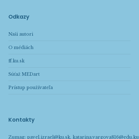
Odkazy
Naši autori
O médiách
ff.ku.sk
Súťaž MEDart
Prístup používateľa
Kontakty
Zumag:
pavel.izrael@ku.sk
,
katarina.vargova816@edu.ku