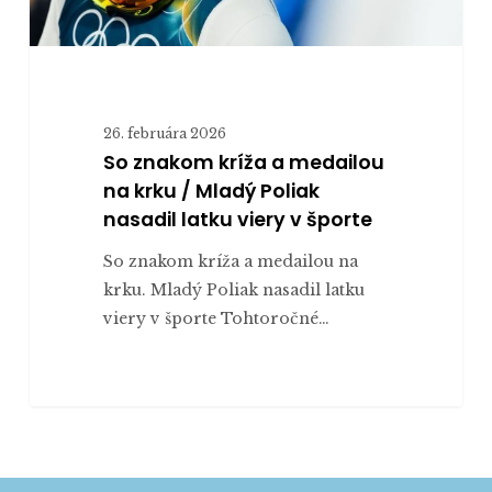
Poliak
nasadil
latku
viery
26. februára 2026
v
So znakom kríža a medailou
športe
na krku / Mladý Poliak
nasadil latku viery v športe
So znakom kríža a medailou na
krku. Mladý Poliak nasadil latku
viery v športe Tohtoročné…