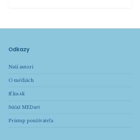
Odkazy
Naši autori
O médiách
ff.ku.sk
Súťaž MEDart
Prístup používateľa