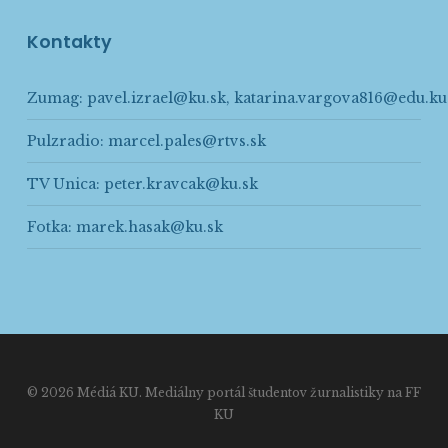
Kontakty
Zumag:
pavel.izrael@ku.sk
,
katarina.vargova816@edu.ku
Pulzradio:
marcel.pales@rtvs.sk
TV Unica:
peter.kravcak@ku.sk
Fotka:
marek.hasak@ku.sk
© 2026 Médiá KU. Mediálny portál študentov žurnalistiky na FF
KU