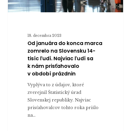
tisíc
ľudí.
Najviac
ľudí
18. decembra 2023
sa
Od januára do konca marca
k nám
zomrelo na Slovensku 14-
prisťahovalo
tisíc ľudí. Najviac ľudí sa
v období
k nám prisťahovalo
prázdnin
v období prázdnin
Vyplýva to z údajov, ktoré
zverejnil Štatistický úrad
Slovenskej republiky. Najviac
prisťahovalcov tohto roka prišlo
na…