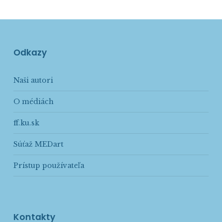
Odkazy
Naši autori
O médiách
ff.ku.sk
Súťaž MEDart
Prístup používateľa
Kontakty