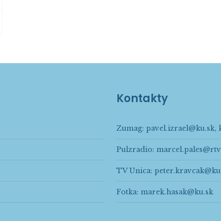
Kontakty
Zumag:
pavel.izrael@ku.sk
,
Pulzradio:
marcel.pales@rtv
TV Unica:
peter.kravcak@ku
Fotka:
marek.hasak@ku.sk