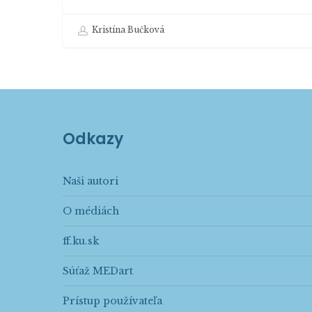
Kristína Bučková
Odkazy
Naši autori
O médiách
ff.ku.sk
Súťaž MEDart
Prístup používateľa