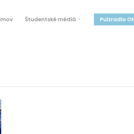
omov
Študentské médiá
Pulzradio O