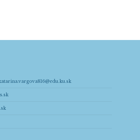
katarina.vargova816@edu.ku.sk
s.sk
.sk