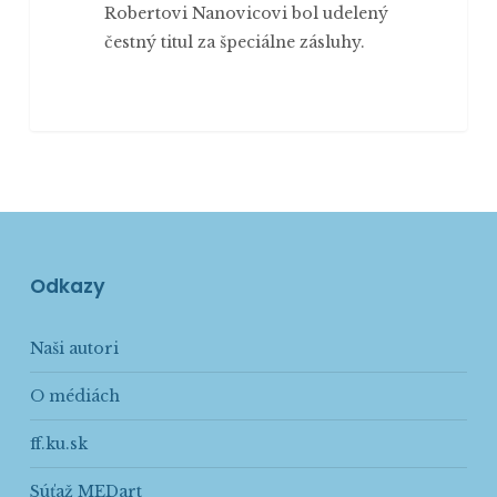
Robertovi Nanovicovi bol udelený
čestný titul za špeciálne zásluhy.
Odkazy
Naši autori
O médiách
ff.ku.sk
Súťaž MEDart