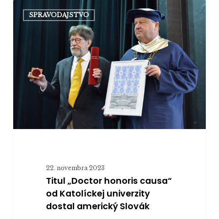
Titul
SPRAVODAJSTVO
„Doctor
honoris
causa“
od
Katolíckej
univerzity
dostal
americký
Slovák
22. novembra 2023
Titul „Doctor honoris causa“
od Katolíckej univerzity
dostal americký Slovák