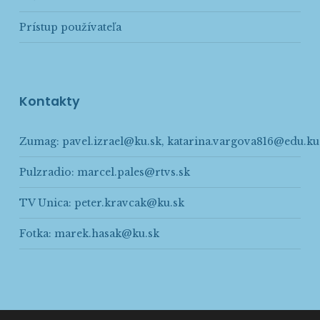
Prístup používateľa
Kontakty
Zumag:
pavel.izrael@ku.sk
,
katarina.vargova816@edu.ku
Pulzradio:
marcel.pales@rtvs.sk
TV Unica:
peter.kravcak@ku.sk
Fotka:
marek.hasak@ku.sk