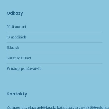
Odkazy
Naši autori
O médiách
ff.ku.sk
Súťaž MEDart
Prístup používateľa
Kontakty
Zumag:
pavel.izrael@ku.sk
,
katarina.vargova816@edu.ku