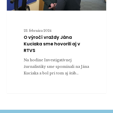
RTVS
23. februára 2024
O výročí vraždy Jána
Kuciaka sme hovorili aj v
RTVS
Na hodine Investigatívnej
žurnalistiky sme spomínali na Jána
Kuciaka a bol pri tom aj štáb…