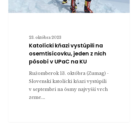
na
KU
23. októbra 2023
Katolícki kňazi vystúpili na
osemtisícovku, jeden z nich
pôsobí v UPaC na KU
Ružomberok 13. októbra (Zumag) -
Slovenskí katolícki kňazi vystúpili
v septembri na ôsmy najvyšší vrch
zeme.…