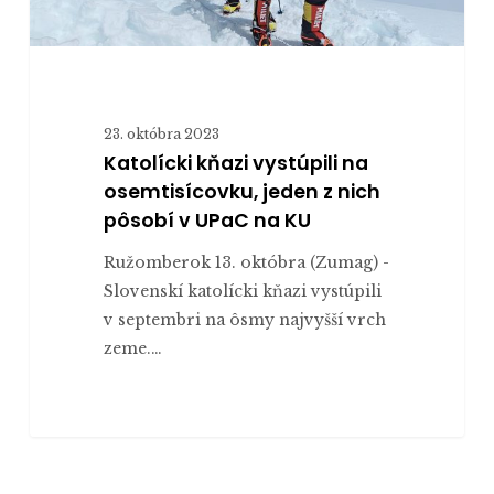
na
KU
23. októbra 2023
Katolícki kňazi vystúpili na
osemtisícovku, jeden z nich
pôsobí v UPaC na KU
Ružomberok 13. októbra (Zumag) -
Slovenskí katolícki kňazi vystúpili
v septembri na ôsmy najvyšší vrch
zeme.…