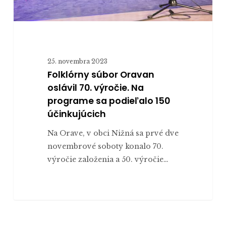
podieľalo
150
účinkujúcich
25. novembra 2023
Folklórny súbor Oravan
oslávil 70. výročie. Na
programe sa podieľalo 150
účinkujúcich
Na Orave, v obci Nižná sa prvé dve
novembrové soboty konalo 70.
výročie založenia a 50. výročie…