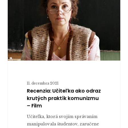
ako
odraz
krutých
praktík
komunizmu
–
Film
11. decembra 2021
Recenzia: Učiteľka ako odraz
krutých praktík komunizmu
– Film
Učiteľka, ktorá svojím správaním
manipulovala študentov, zaručene