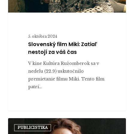
5. októbra 2024
Slovenský film Miki: Zatiaľ
nestojí za váš čas
V kine Kultúra Ružomberok sa v
nedeľu (22.9) uskutočnilo
premietanie filmu Miki. Tento film
patrí…
Recenzia:
PUBLICISTIKA
Učiteľka