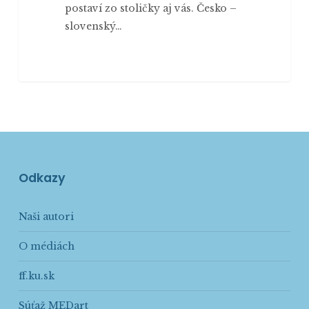
postaví zo stoličky aj vás. Česko –
slovenský…
Odkazy
Naši autori
O médiách
ff.ku.sk
Súťaž MEDart