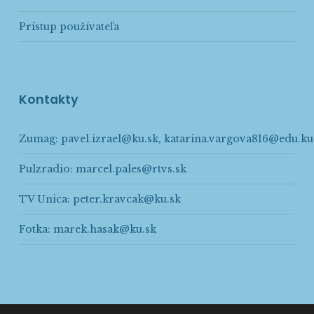
Prístup používateľa
Kontakty
Zumag:
pavel.izrael@ku.sk
,
katarina.vargova816@edu.ku
Pulzradio:
marcel.pales@rtvs.sk
TV Unica:
peter.kravcak@ku.sk
Fotka:
marek.hasak@ku.sk