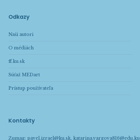
Odkazy
Naši autori
O médiách
ff.ku.sk
Súťaž MEDart
Prístup používateľa
Kontakty
Zumag:
pavel.izrael@ku.sk
,
katarina.vargova816@edu.ku