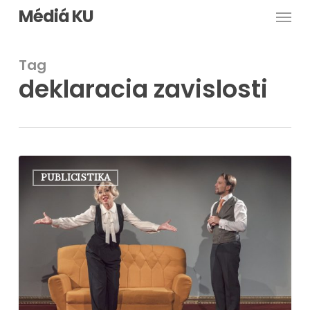
Men
Skip
Médiá KU
to
main
Tag
content
deklaracia zavislosti
Vitajte
PUBLICISTIKA
a
nechajte
sa
zmanipulovať