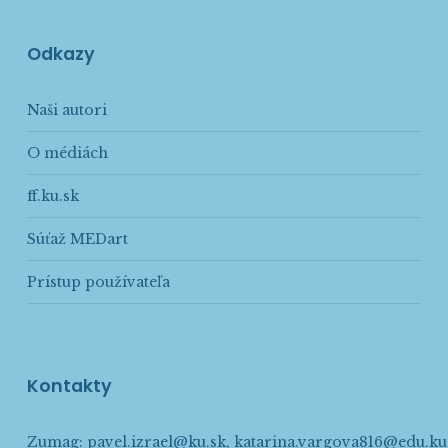
Odkazy
Naši autori
O médiách
ff.ku.sk
Súťaž MEDart
Prístup používateľa
Kontakty
Zumag:
pavel.izrael@ku.sk
,
katarina.vargova816@edu.ku