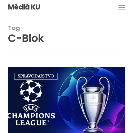
Men
Skip
Médiá KU
to
main
Tag
content
C-Blok
Ligu
SPRAVODAJSTVO
majstrov
sledovali
aj
na
internáte