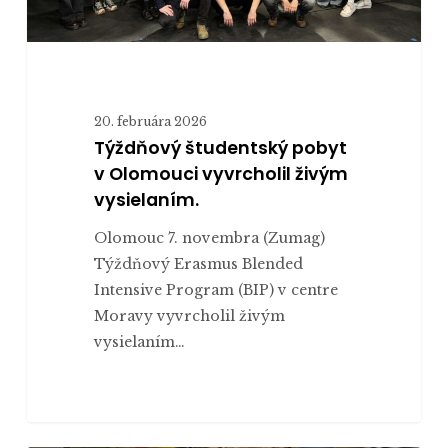
20. februára 2026
Týždňový študentský pobyt
v Olomouci vyvrcholil živým
vysielaním.
Olomouc 7. novembra (Zumag)
Týždňový Erasmus Blended
Intensive Program (BIP) v centre
Moravy vyvrcholil živým
vysielaním…