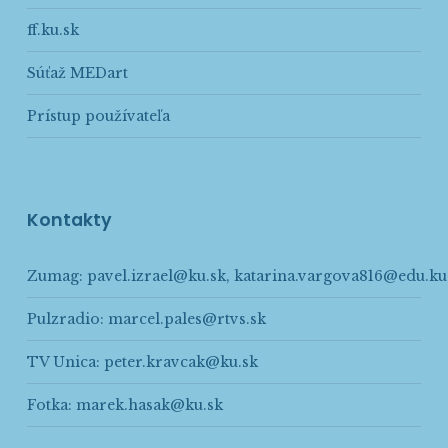
ff.ku.sk
Súťaž MEDart
Prístup používateľa
Kontakty
Zumag:
pavel.izrael@ku.sk
,
katarina.vargova816@edu.ku
Pulzradio:
marcel.pales@rtvs.sk
TV Unica:
peter.kravcak@ku.sk
Fotka:
marek.hasak@ku.sk