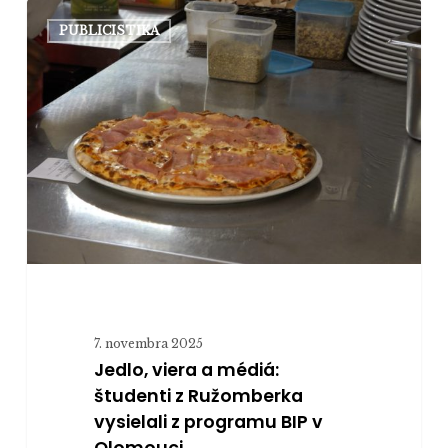
Jedlo,
PUBLICISTIKA
viera
a
médiá:
študenti
z
Ružomberka
vysielali
z
programu
BIP
v
Olomouci
7. novembra 2025
Jedlo, viera a médiá:
študenti z Ružomberka
vysielali z programu BIP v
Olomouci