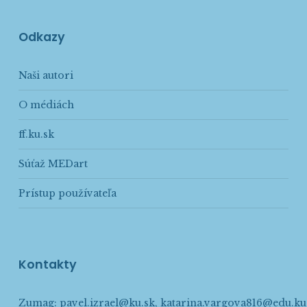
Odkazy
Naši autori
O médiách
ff.ku.sk
Súťaž MEDart
Prístup používateľa
Kontakty
Zumag:
pavel.izrael@ku.sk
,
katarina.vargova816@edu.ku