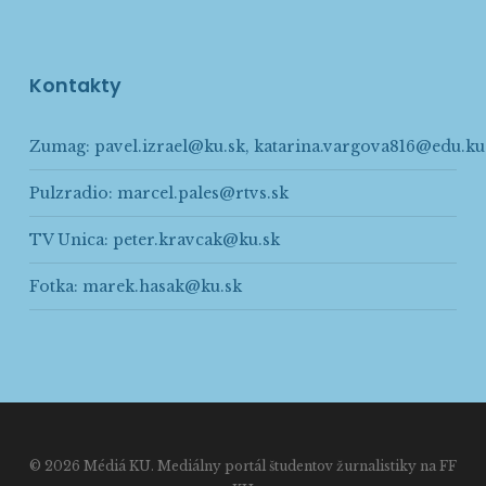
Kontakty
Zumag:
pavel.izrael@ku.sk
,
katarina.vargova816@edu.ku
Pulzradio:
marcel.pales@rtvs.sk
TV Unica:
peter.kravcak@ku.sk
Fotka:
marek.hasak@ku.sk
© 2026 Médiá KU. Mediálny portál študentov žurnalistiky na FF