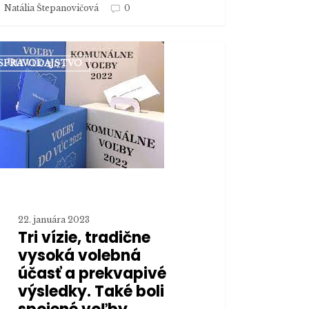
Natália Štepanovičová
0
SPRAVODAJSTVO
,
ične
ká
bná
ť
ekvapivé
edky.
é
22. januára 2023
ené
Tri vízie, tradične
y
vysoká volebná
tvianskej
účasť a prekvapivé
výsledky. Také boli