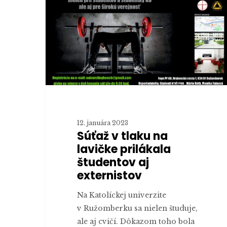
lavičke
prilákala
študentov
aj
externistov
12. januára 2023
Súťaž v tlaku na
lavičke prilákala
študentov aj
externistov
Na Katolíckej univerzite
v Ružomberku sa nielen študuje,
ale aj cvičí. Dôkazom toho bola