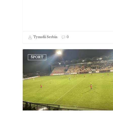
Tymofii Serbin
0
Michalovce
ŠPORT
si
zo
štadióna
pod
Čebraťom
odnášajú
bod