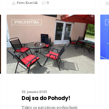
Peter Kravčák
0
Daj
Tri
PUBLICISTIKA
sa
vízie
do
trad
Pohody!
vyso
vole
účas
a pr
výsl
Tak
boli
spoj
voľb
22. januára 2023
v De
Daj sa do Pohody!
Hute
Takto sa navzájom podpichujú