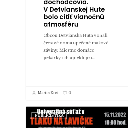
dôchodcovia.
V Detvianskej Hute
bolo cítiť vianočnú
atmosféru
Obcou Detvianska Huta voňali
čerstvé doma upečené makové
záviny. Miestne domáce
pekárky ich upiekli pri…
Martin Kret
0
Súťaž
PUBLICISTIKA
v tlaku
na