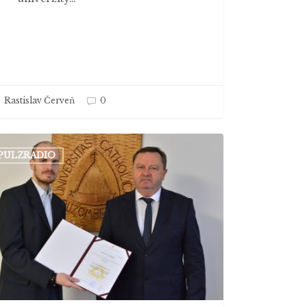
Rastislav Červeň
0
edávna
PULZRADIO
orand,
die
zofickú
tu