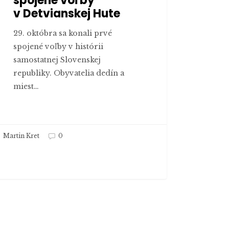
spojené voľby
v Detvianskej Hute
29. októbra sa konali prvé
spojené voľby v histórii
samostatnej Slovenskej
republiky. Obyvatelia dedín a
miest…
Martin Kret
0