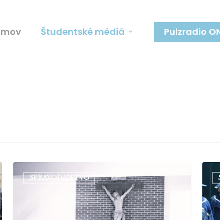
omov
Študentské médiá
Pulzradio O
Otvorenie
Kato
SPRAVODAJSTVO
akademického
univ
roka
trad
začalo
zača
prosbou
zasa