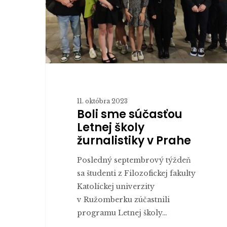
žurnalistiky
v
Prahe
11. októbra 2023
Boli sme súčasťou
Letnej školy
žurnalistiky v Prahe
Posledný septembrový týždeň
sa študenti z Filozofickej fakulty
Katolíckej univerzity
v Ružomberku zúčastnili
programu Letnej školy…