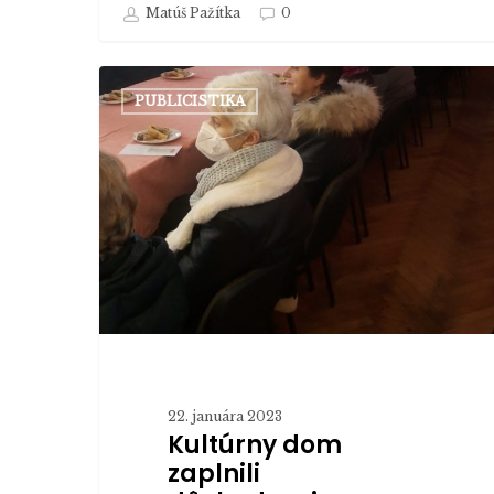
Matúš Pažítka
0
Kultúrny
PUBLICISTIKA
dom
zaplnili
dôchodcovia.
V Detvianskej
Hute
bolo
cítiť
vianočnú
atmosféru
22. januára 2023
Kultúrny dom
zaplnili