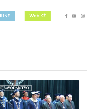
facebook
youtube
instagram
NLINE
Web KŽ
lícka
SPRAVODAJSTVO
erzita
ične
la
dnutím