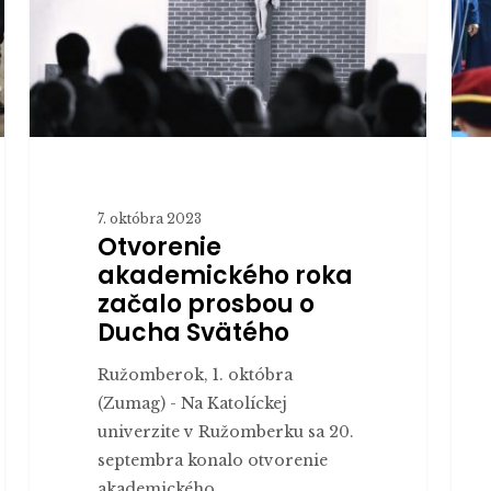
o
akad
Ducha
obce
Svätého
7. októbra 2023
Otvorenie
akademického roka
začalo prosbou o
Ducha Svätého
Ružomberok, 1. októbra
(Zumag) - Na Katolíckej
univerzite v Ružomberku sa 20.
septembra konalo otvorenie
akademického…