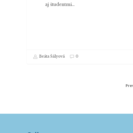
aj študentmi…
Beáta Šályová
0
Pre