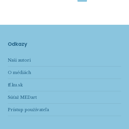
Odkazy
Naši autori
O médiách
ff.ku.sk
Súťaž MEDart
Prístup používateľa