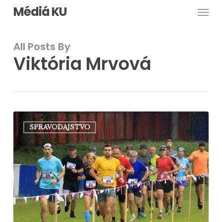
Men
Skip
Médiá KU
to
main
All Posts By
content
Viktória Mrvová
Beh,
SPRAVODAJSTVO
ktorý
spája
generácie
–
50
rokov