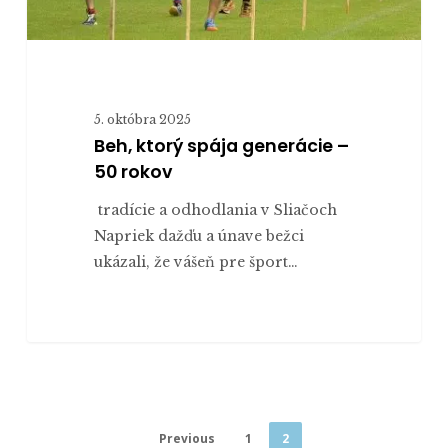
5. októbra 2025
Beh, ktorý spája generácie –
50 rokov
tradície a odhodlania v Sliačoch
Napriek dažďu a únave bežci
ukázali, že vášeň pre šport…
Previous
1
2