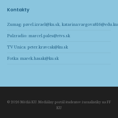
Kontakty
Zumag:
pavel.izrael@ku.sk
,
katarina.vargova816@edu.ku
Pulzradio:
marcel.pales@rtvs.sk
TV Unica:
peter.kravcak@ku.sk
Fotka:
marek.hasak@ku.sk
© 2026 Médiá KU. Mediálny portál študentov žurnalistiky na FF
KU