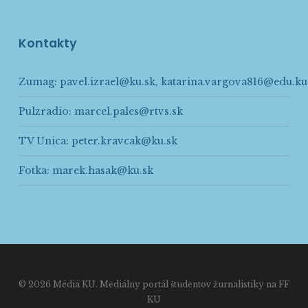
Kontakty
Zumag:
pavel.izrael@ku.sk
,
katarina.vargova816@edu.ku
Pulzradio:
marcel.pales@rtvs.sk
TV Unica:
peter.kravcak@ku.sk
Fotka:
marek.hasak@ku.sk
© 2026 Médiá KU. Mediálny portál študentov žurnalistiky na FF
KU