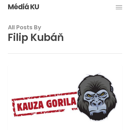
Men
Skip
Médiá KU
to
main
All Posts By
content
Filip Kubáň
Aktéri
PUBLICISTIKA
kauzy
Gorila
sú
stále
na
slobode