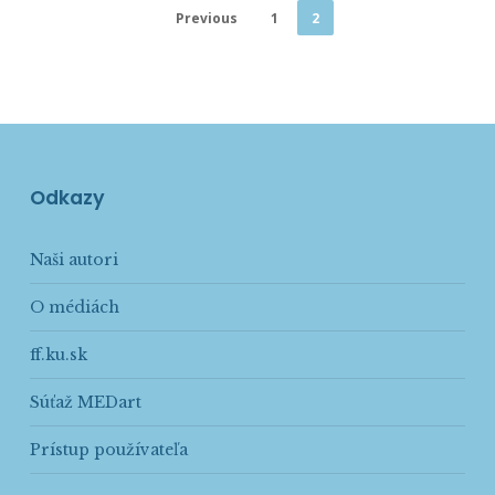
Previous
1
2
Odkazy
Naši autori
O médiách
ff.ku.sk
Súťaž MEDart
Prístup používateľa